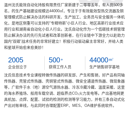
温州沈氏能效自动化持股有限责任厂家新建于二零零五年，有人员500多
名，的生产基础建设规模达44000㎡，专注于于有效能效型热交流器及铜
管理模式防止解决办法的科研开发、生产加工、业务员与安全服务一体机
化，是地区侧重可以支持的"专精特新”小巨人行业、地区高新行业技术应
用行业和湖南省自动化小巨人行业。沈氏自动化作为一个低碳技术铜管理
防止解决办法的先行先试者和改革创新者，在行业链中下游全力以赴助力
国内“双碳”战术任务的非常好建立！积极行动驱动雇主非常好，并给人类
和星球开始愈来愈美妙！
2005
500
44000
+
m
2
企业创立于
获得工作人员
生产销售研学基地
沈氏信息技术专业课程转做传热器的研发部、产生和售销，好产品有同轴
传热器、壳管式传热器、壳铜管式传热器、微安全通道传热器、微现象器
等，广软件于水（地）源空气源热水器、冷冻冷藏冷藏、温度采暖、这里
的海水养殖场、船用车载空调、超临界点CO₂火力发电等。产出基地网更
具机加、点焊、配置、试验的检测的检测等学习能力，并有三条自动式化
产出对账单线，与此同时合理配置ERP、MES、OA维护系统软件。