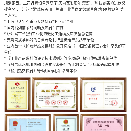
规划顶目。工司品牌设备喜获了“天内瓦发现年奖奖”、“科技创新的进步奖
提名奖”、“江苏省游戏装备加工制造产业重点是邻域首台(套)品牌设备”等
个人奖。
* 工信部认定的重点专精特新“小巨人”企业
* 国内名列前茅的同轴换热器生产商
* 浙江省首台(套)工业化的微化工连续反应装备总包商
* 壳盘管式换热器的首创者及其行业标准牵头起草单位
* 业内首个《扩散焊热交换器》公开标准（ 中国设备管理协会）牵头起草
单位
* 《工业产品碳排放评价技术通则》等多项碳排放团体标准参编单位
* 《热泵热水机用同轴套管式冷凝器》浙江制造“品”字标牵头起草单位
* 《船用热交换器》等4项国家标准参编单位