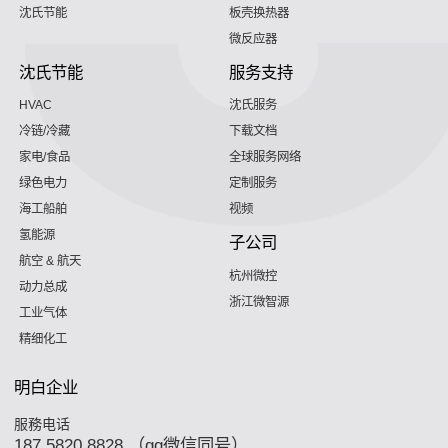
沈氏节能
板壳换热器
微反应器
沈氏节能
服务支持
HVAC
沈氏服务
冷链/冷藏
下载文档
家电/食品
全球服务网络
绿色电力
定制服务
海工船舶
视频
氢能源
子公司
航空 & 航天
杭州微控
动力总成
浙江微智源
工业气体
精细化工
明白企业
服務电话
187 5820 8828 （qq微信同号）