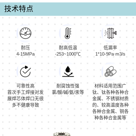
技术特点
耐压
耐高低温
低漏率
4-15MPa
-253~1000℃
1*10-9Pa·m3/s
可靠性高
耐腐蚀性强
材料适用范围广
首次手工焊接对发
氯/酸/碱/氨/汞等
钛、钛各种各种合
展焊芯体焊口无很
金属、不锈钢材质
多不健康导致
的、较高温度各种
各种合金属、铜各
种各种合金属等