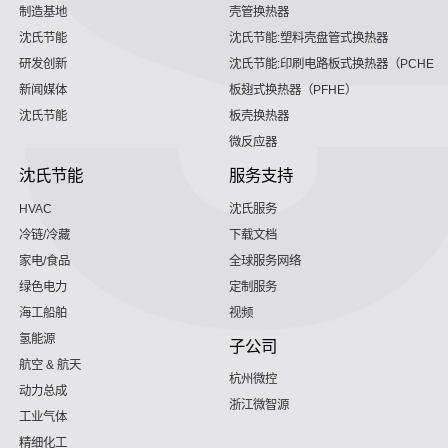
制造基地
壳管换热器
沈氏节能
沈氏节能:塑料壳盘管式换热器
研发创新
沈氏节能:印刷电路板式换热器（PCHE）
新闻媒体
板翅式换热器（PFHE）
沈氏节能
板壳换热器
微反应器
沈氏节能
服务支持
HVAC
沈氏服务
冷链/冷藏
下载文档
家电/食品
全球服务网络
绿色电力
定制服务
海工船舶
视频
氢能源
子公司
航空 & 航天
杭州微控
动力总成
浙江微智源
工业气体
精细化工