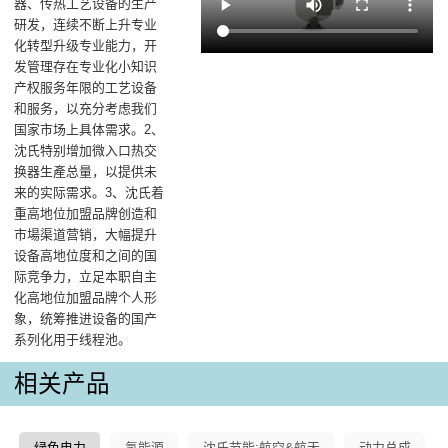
器、传热工艺设备的生产
研发，连续不断上升专业
化转型升级专业能力，开
发管理存在专业化小知识
产权服务年限的工艺设备
和服务，以充分考虑我们
国家市场上具体需求。2、
沈氏特别增加微入口热交
换器生產总量，以提供未
来的实际需求。3、沈氏着
重高地位加盟品牌创造和
市場渠道营销，大幅提升
设备高地位度和之间的国
际竞争力，立足本职自主
化高地位加盟品牌个人形
象，统筹推进设备的国产
系列化用于线程池。
相关产品
绿色电力
氢能源
沈氏节能:航空&航天
动力总成