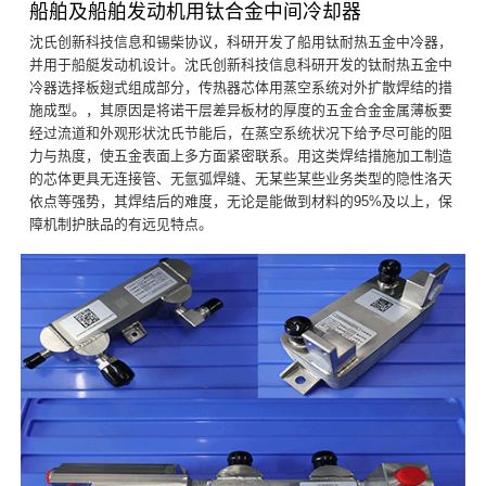
船舶及船舶发动机用钛合金中间冷却器
沈氏创新科技信息和锡柴协议，科研开发了船用钛耐热五金中冷器，
并用于船艇发动机设计。沈氏创新科技信息科研开发的钛耐热五金中
冷器选择板翅式组成部分，传热器芯体用蒸空系统对外扩散焊结的措
施成型。，其原因是将诺干层差异板材的厚度的五金合金金属薄板要
经过流道和外观形状沈氏节能后，在蒸空系统状况下给予尽可能的阻
力与热度，使五金表面上多方面紧密联系。用这类焊结措施加工制造
的芯体更具无连接管、无氩弧焊缝、无某些某些业务类型的隐性洛天
依点等强势，其焊结后的难度，无论是能做到材料的95%及以上，保
障机制护肤品的有远见特点。