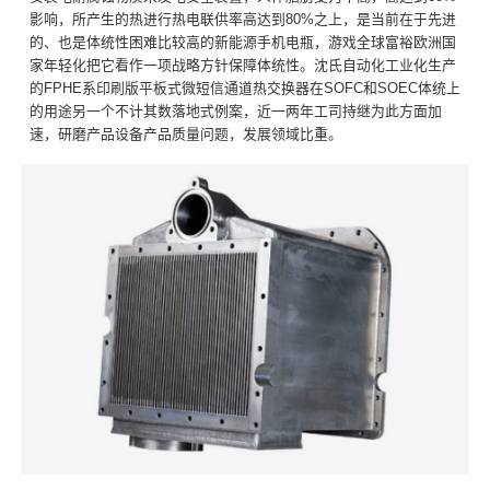
影响，所产生的热进行热电联供率高达到80%之上，是当前在于先进
的、也是体统性困难比较高的新能源手机电瓶，游戏全球富裕欧洲国
家年轻化把它看作一项战略方针保障体统性。沈氏自动化工业化生产
的FPHE系印刷版平板式微短信通道热交换器在SOFC和SOEC体统上
的用途另一个不计其数落地式例案，近一两年工司持继为此方面加
速，研磨产品设备产品质量问题，发展领域比重。