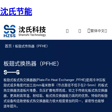
沈氏节能
繁体中文
首页
/ 板翅式传热器（PFHE）
板翅式换热器（PFHE）
板翅式板式热交换器器(Plate-Fin Heat Exchanger ,PFHE)是用冷冲压板
翅式或多角度代加工出mm毫米数率（节点直径不低于在2~5mm）的板式
热交换器流道板片堆叠，负压扩撒电焊而成，较之于传统化板式热交换器
器，更具耐高常温、耐结垢、板式热交换器能力高的的优势。特俗的板翅
式设备构造致使板式热交换器能力很大程度曾加的同一，紧密性也能够
逐年提升。