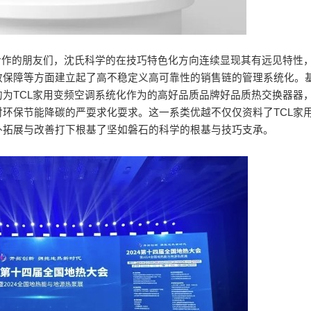
合作的朋友们，沈氏科学的在技巧特色化方向连续显现其有远见特性
效保障等方面建立起了高不稳定义高可靠性的销售链的管理系统化。
为TCL家用变频空调系统化作为的高好品质品牌好品质热交换器器
环保节能降碳的严耍求化耍求。这一系类优越不仅仅资料了TCL家
外拓展与改善打下根基了坚如磐石的科学的根基与技巧支承。