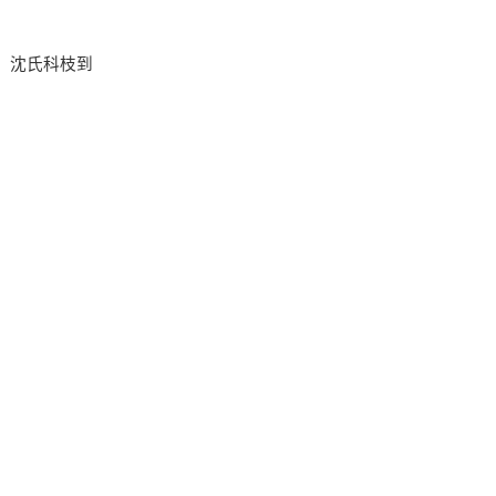
展。沈氏科枝到