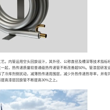
工艺。内管运用空头回旋设汁，其外径、公称直径及槽深等技术指标
一起，热传递质量较普通级热传递管不断改善超50%。管漆层研发
料了冷库剂侧扰动，减薄热传递周围层，减少外热传递热导率，并有
提高漆层回旋管不断提高30%之上。