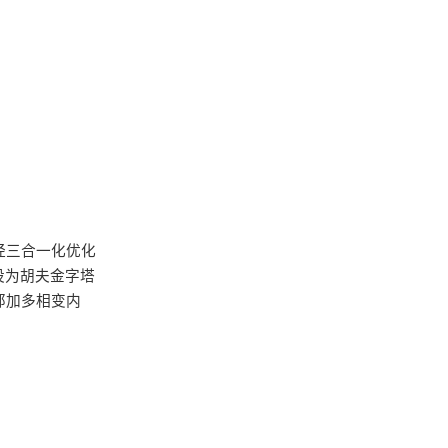
经三合一化优化
设为胡夫金字塔
郊加多相变内