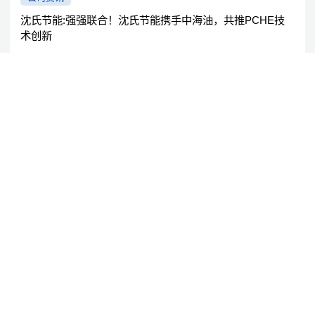
沈氏节能:强强联合！沈氏节能携手中海油，共推PCHE技
术创新
中海油成都分机构的专业课程团队合作参访沈氏节能开发。两者着力
印厂用电线路平板式板式热交换器器（PCHE）的技巧科技创新与软
件通过了短短五天的深入浅出洽谈与研究。
2024/10/25
公司资讯
硬核实力，品质为先：沈氏节能斩获两项行业大奖
沈氏节能创新在好几个相关行业生活中荣膺光荣称号。
2024/9/27
产学研深度融合 | 沈氏节能全资子公司微智源首届微化工暑期实训完美落幕
2024/9/16
再获国家级认可 | 沈氏节能成功入选国家鼓励发展的重大环保技术装备目录
2024/9/14
谋定后动 笃行致远 | 沈氏节能战略研讨工作坊暨战略规划培训启动会召开
2024/9/14